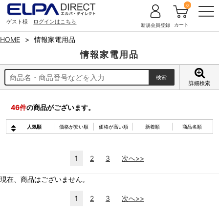
0
ゲスト様
ログインはこちら
カート
新規会員登録
HOME
情報家電用品
情報家電用品
詳細検索
46
件
の商品がございます。
人気順
価格が安い順
価格が高い順
新着順
商品名順
1
2
3
次へ>>
現在、商品はございません。
1
2
3
次へ>>