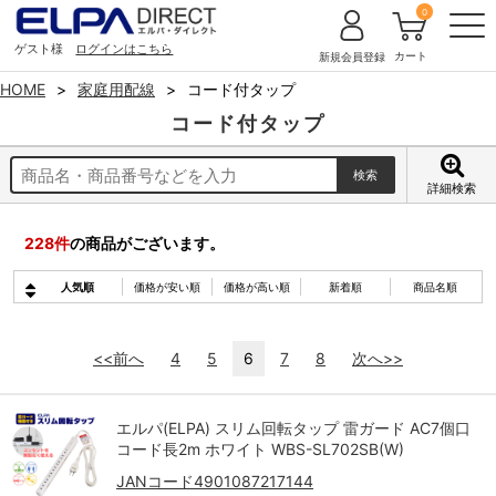
0
ゲスト様
ログインはこちら
カート
新規会員登録
HOME
家庭用配線
コード付タップ
コード付タップ
詳細検索
228
件
の商品がございます。
人気順
価格が安い順
価格が高い順
新着順
商品名順
<<前へ
4
5
6
7
8
次へ>>
エルパ(ELPA) スリム回転タップ 雷ガード AC7個口
コード長2m ホワイト WBS-SL702SB(W)
JANコード4901087217144