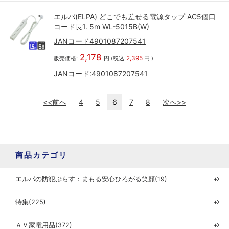
エルパ(ELPA) どこでも差せる電源タップ AC5個口
コード長1. 5m WL-5015B(W)
JANコード4901087207541
2,178
2,395
販売価格:
円
(税込
円
)
JANコード:
4901087207541
<<前へ
4
5
6
7
8
次へ>>
商品カテゴリ
エルパの防犯ぷらす：まもる安心ひろがる笑顔(19)
＋
特集(225)
＋
ＡＶ家電用品(372)
＋