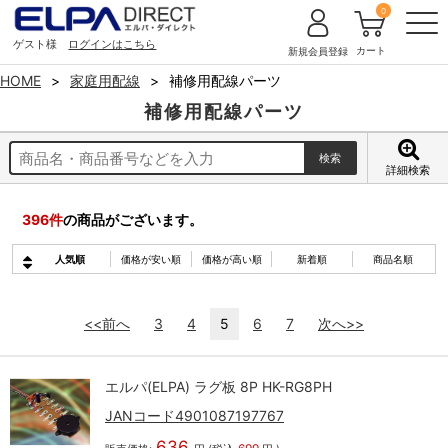
0
ゲスト様
ログインはこちら
カート
新規会員登録
HOME
家庭用配線
補修用配線パーツ
補修用配線パーツ
詳細検索
396
件
の商品がございます。
人気順
価格が安い順
価格が高い順
新着順
商品名順
<<前へ
3
4
5
6
7
次へ>>
エルパ(ELPA) ラグ板 8P HK-RG8PH
JANコード4901087197767
636