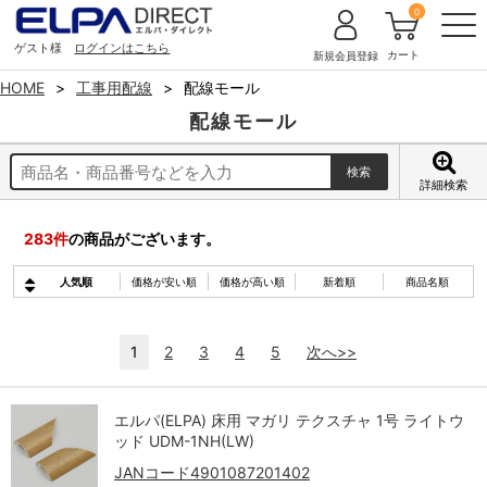
0
ゲスト様
ログインはこちら
カート
新規会員登録
HOME
工事用配線
配線モール
配線モール
詳細検索
283
件
の商品がございます。
人気順
価格が安い順
価格が高い順
新着順
商品名順
1
2
3
4
5
次へ>>
エルパ(ELPA) 床用 マガリ テクスチャ 1号 ライトウ
ッド UDM-1NH(LW)
JANコード4901087201402