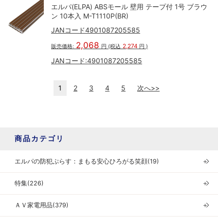
エルパ(ELPA) ABSモール 壁用 テープ付 1号 ブラウ
ン 10本入 M-T1110P(BR)
JANコード4901087205585
2,068
2,274
販売価格:
円
(税込
円
)
JANコード:
4901087205585
1
2
3
4
5
次へ>>
商品カテゴリ
エルパの防犯ぷらす：まもる安心ひろがる笑顔(19)
＋
特集(226)
＋
ＡＶ家電用品(379)
＋