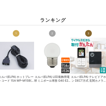
ランキング
1
2
3
エルパ(ELPA) ホットプレー
エルパ(ELPA) LED装飾用電
エルパ(ELPA) テレビドアホ
トコード 15A WP-M15B(...
球 ミニボール球形 G40 E2...
ン DECT方式 玄関カメラ...