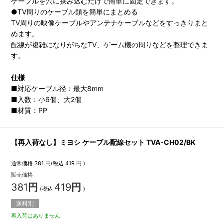
ケーブルを穴に挟み込むだけで簡単に固定できます。
●TV周りのケーブル類を簡単にまとめる
TV周りの映像ケーブルやアンテナケーブルなどをすっきりまと
めます。
配線が複雑になりがちなTV、ゲーム機の周りなどを整理できま
す。
仕様
■対応ケーブル径：最大8mm
■入数：小6個、大2個
■材質：PP
【再入荷なし】ミヨシ ケーブル配線セット TVA-CH02/BK
通常価格
381
円(税込
419
円 )
販売価格
381
円
419
円
(税込
)
送料別
再入荷はありません